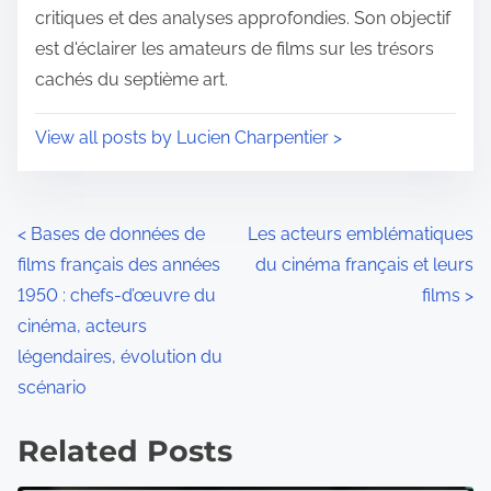
critiques et des analyses approfondies. Son objectif
est d'éclairer les amateurs de films sur les trésors
cachés du septième art.
View all posts by Lucien Charpentier >
P
<
Bases de données de
Les acteurs emblématiques
films français des années
du cinéma français et leurs
o
1950 : chefs-d’œuvre du
films
>
s
cinéma, acteurs
légendaires, évolution du
t
scénario
s
Related Posts
n