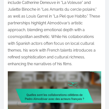
o
include Catherine Deneuve in “La Voleuse” and
c
Juliette Binoche in “Les Amants du cercle polaire,”
o
as well as Louis Garrel in “La Piel que Habito.” These
n
partnerships highlight Almodóvar’s artistic
t
approach, blending emotional depth with a
e
cosmopolitan aesthetic. While his collaborations
n
with Spanish actors often focus on local cultural
t
themes, his work with French talents introduces a
refined sophistication and cultural richness,
enhancing the narratives of his films.