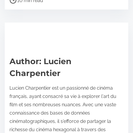
a
10 min read
o
r
s
e
t
t
r
h
e
i
a
s
d
p
Author: Lucien
t
o
Charpentier
i
s
m
t
Lucien Charpentier est un passionné de cinéma
e
o
français, ayant consacré sa vie à explorer l'art du
n
film et ses nombreuses nuances. Avec une vaste
:
connaissance des bases de données
cinématographiques, il s'efforce de partager la
richesse du cinéma hexagonal à travers des