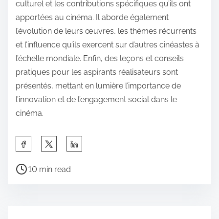
culturel et les contributions spécifiques qu’ils ont
apportées au cinéma. Il aborde également
l’évolution de leurs œuvres, les thèmes récurrents
et l’influence qu’ils exercent sur d’autres cinéastes à
l’échelle mondiale. Enfin, des leçons et conseils
pratiques pour les aspirants réalisateurs sont
présentés, mettant en lumière l’importance de
l’innovation et de l’engagement social dans le
cinéma.
S
h
P
a
10 min read
o
r
s
e
t
t