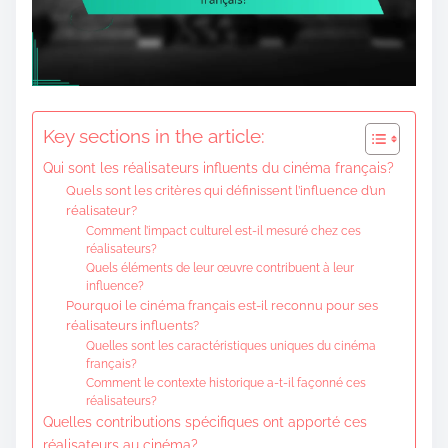
o
c
o
n
t
Key sections in the article:
e
Qui sont les réalisateurs influents du cinéma français?
n
Quels sont les critères qui définissent l’influence d’un
t
réalisateur?
Comment l’impact culturel est-il mesuré chez ces
réalisateurs?
Quels éléments de leur œuvre contribuent à leur
influence?
Pourquoi le cinéma français est-il reconnu pour ses
réalisateurs influents?
Quelles sont les caractéristiques uniques du cinéma
français?
Comment le contexte historique a-t-il façonné ces
réalisateurs?
Quelles contributions spécifiques ont apporté ces
réalisateurs au cinéma?