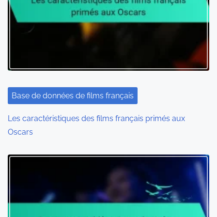
g
a
t
i
o
Base de données de films français
n
Les caractéristiques des films français primés aux
Oscars