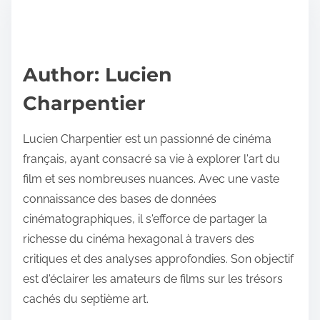
r
h
e
i
a
s
d
p
Author: Lucien
t
o
Charpentier
i
s
m
t
Lucien Charpentier est un passionné de cinéma
e
o
français, ayant consacré sa vie à explorer l'art du
n
film et ses nombreuses nuances. Avec une vaste
:
connaissance des bases de données
cinématographiques, il s'efforce de partager la
richesse du cinéma hexagonal à travers des
critiques et des analyses approfondies. Son objectif
est d'éclairer les amateurs de films sur les trésors
cachés du septième art.