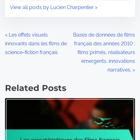
View all posts by Lucien Charpentier >
P
<
Les effets visuels
Bases de données de films
innovants dans les films de
français des années 2010 :
o
science-fiction français
films primés, réalisateurs
s
émergents, innovations
narratives.
>
t
s
Related Posts
n
a
v
i