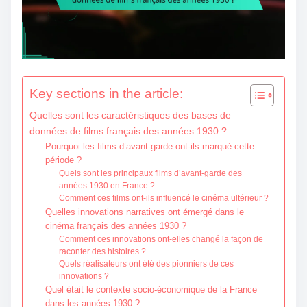
o
c
o
n
t
Key sections in the article:
e
Quelles sont les caractéristiques des bases de
n
données de films français des années 1930 ?
t
Pourquoi les films d’avant-garde ont-ils marqué cette
période ?
Quels sont les principaux films d’avant-garde des
années 1930 en France ?
Comment ces films ont-ils influencé le cinéma ultérieur ?
Quelles innovations narratives ont émergé dans le
cinéma français des années 1930 ?
Comment ces innovations ont-elles changé la façon de
raconter des histoires ?
Quels réalisateurs ont été des pionniers de ces
innovations ?
Quel était le contexte socio-économique de la France
dans les années 1930 ?