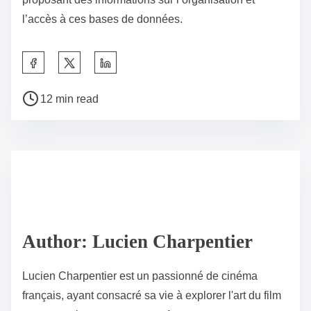
l’accès à ces bases de données.
S
h
P
a
12 min read
o
r
s
e
t
t
r
h
e
i
a
s
d
p
Author: Lucien Charpentier
t
o
i
s
Lucien Charpentier est un passionné de cinéma
m
t
français, ayant consacré sa vie à explorer l'art du film
e