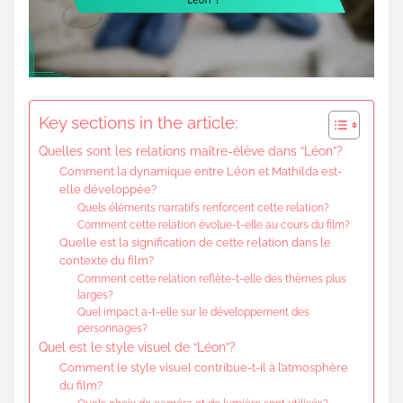
o
c
o
n
t
Key sections in the article:
e
Quelles sont les relations maître-élève dans “Léon”?
n
Comment la dynamique entre Léon et Mathilda est-
t
elle développée?
Quels éléments narratifs renforcent cette relation?
Comment cette relation évolue-t-elle au cours du film?
Quelle est la signification de cette relation dans le
contexte du film?
Comment cette relation reflète-t-elle des thèmes plus
larges?
Quel impact a-t-elle sur le développement des
personnages?
Quel est le style visuel de “Léon”?
Comment le style visuel contribue-t-il à l’atmosphère
du film?