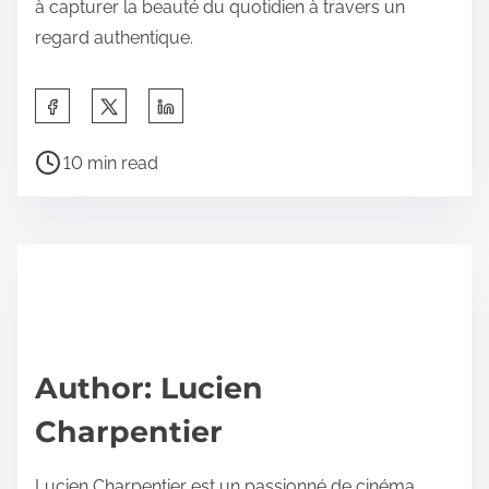
à capturer la beauté du quotidien à travers un
regard authentique.
S
h
P
a
10 min read
o
r
s
e
t
t
r
h
e
i
a
s
d
p
Author: Lucien
t
o
Charpentier
i
s
m
t
Lucien Charpentier est un passionné de cinéma