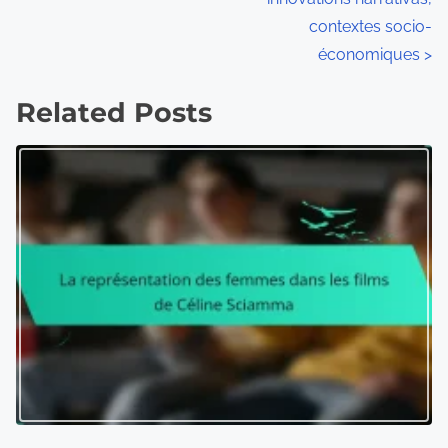
contextes socio-
t
économiques
>
s
Related Posts
n
a
v
i
g
a
t
i
o