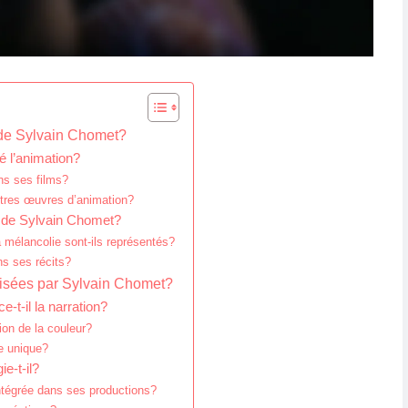
s de Sylvain Chomet?
é l’animation?
ans ses films?
utres œuvres d’animation?
s de Sylvain Chomet?
 mélancolie sont-ils représentés?
ns ses récits?
ilisées par Sylvain Chomet?
-t-il la narration?
tion de la couleur?
e unique?
e-t-il?
intégrée dans ses productions?