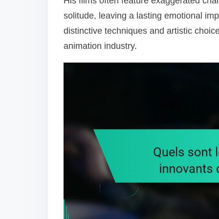
His films often feature exaggerated char
n
solitude, leaving a lasting emotional imp
t
distinctive techniques and artistic choic
e
animation industry.
n
t