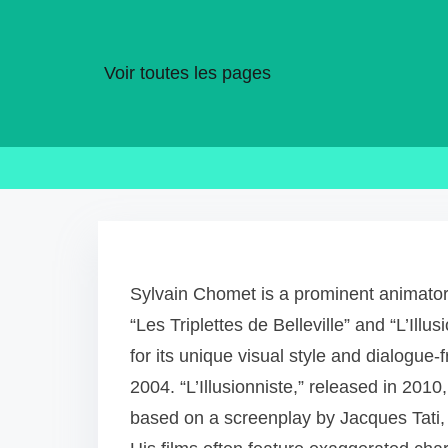
Voir toutes les pages
S
k
i
Sylvain Chomet is a prominent animator 
p
“Les Triplettes de Belleville” and “L’Illus
t
for its unique visual style and dialogue-
o
2004. “L’Illusionniste,” released in 201
c
based on a screenplay by Jacques Tati,
o